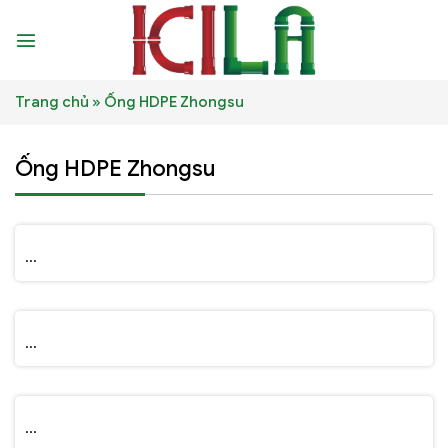
Skip
to
content
Trang chủ
»
Ống HDPE Zhongsu
Ống HDPE Zhongsu
...
...
...