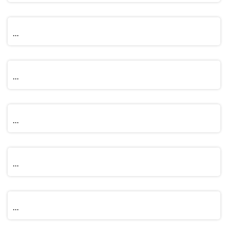
...
...
...
...
...