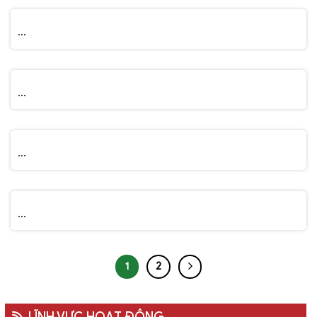
...
...
...
...
1
2
LĨNH VỰC HOẠT ĐỘNG