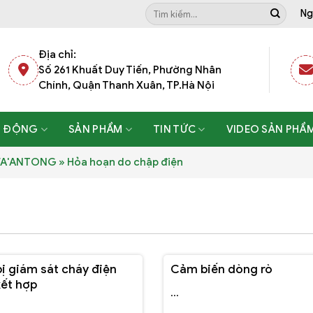
Tìm
Ng
kiếm:
Địa chỉ:
Số 261 Khuất Duy Tiến, Phường Nhân
Chính, Quận Thanh Xuân, TP.Hà Nội
T ĐỘNG
SẢN PHẨM
TIN TỨC
VIDEO SẢN PHẨ
 FA'ANTONG
»
Hỏa hoạn do chập điện
bị giám sát cháy điện
Cảm biến dòng rò
ết hợp
...