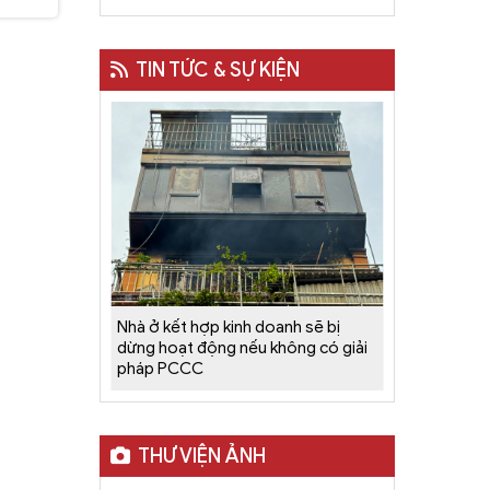
TIN TỨC & SỰ KIỆN
ác Với
Nhà ở kết hợp kinh doanh sẽ bị
Rộng Thị
dừng hoạt động nếu không có giải
pháp PCCC
THƯ VIỆN ẢNH