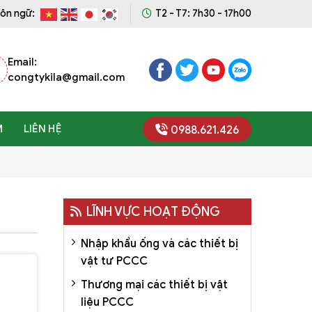
ôn ngữ:
T2 - T7: 7h30 - 17h00
Email:
congtykila@gmail.com
M
LIÊN HỆ
0988.621.426
LĨNH VỰC HOẠT ĐỘNG
Nhập khẩu ống và các thiết bị
vật tư PCCC
Thương mại các thiết bị vật
liệu PCCC