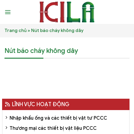
Skip
to
content
Trang chủ
»
Nút báo cháy không dây
Nút báo cháy không dây
LĨNH VỰC HOẠT ĐỘNG
Nhập khẩu ống và các thiết bị vật tư PCCC
Thương mại các thiết bị vật liệu PCCC